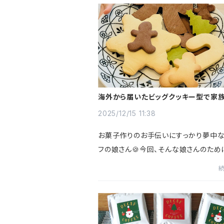
レンジを続け、 未...
海外から届いたビッグクッキー型で家
スマス🎅🍪🎄
2025/12/15 11:38
お菓子作りのお手伝いにすっかり夢中な
フの娘さん🍪今回、そんな娘さんのため
に住んでいるご家族から届いたのは――なん
ちゃくちゃBigサイズのクッキー型」！ 🌟
の型を使って、クリス...