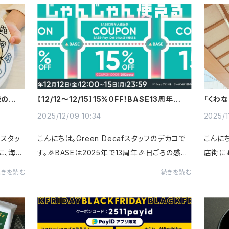
す。冬季休業期間中も通常通り...
5％OFF
族のクリ
【12/12～12/15】15%OFF！BASE13周年大感
「くわ
謝祭クーポンキャンペーン
した🍂
2025/12/09 10:34
2025/1
スタッ
こんにちは。Green Decafスタッフのデカコで
こんにち
に、海外
す。🎉BASEは2025年で13周年🎉日ごろの感謝
店街に
と「め
の気持ちを込めて、2025年12月12日（金）～15
に行っ
続きを読む
続きを読む
🎁早速そ
日（月）にクーポンキャンペーンが開催されま
ち）と
す！クーポン内容15％OFF（上限1,0...
生が課