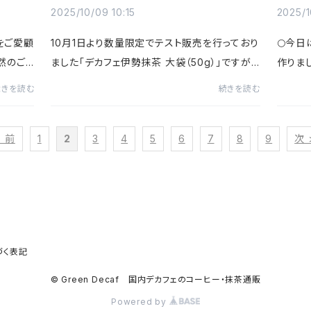
2025/10/09 10:15
2025/1
品をご愛顧
10月1日より数量限定でテスト販売を行っており
🌕今
然のご
ました「デカフェ伊勢抹茶 大袋（50g）」ですが、
作りま
し上げま
販売開始からわずか3日で完売となるなど、大
フェ抹
続きを読む
続きを読む
・物流な
変ご好評をいただきました🍵たくさんのご注文
を使っ
と温かいお声をありがとう...
心して楽
< 前
1
2
3
4
5
6
7
8
9
次 
づく表記
© Green Decaf 国内デカフェのコーヒー・抹茶通販
Powered by