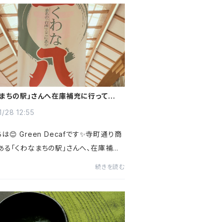
（上限1,000円）※「Pay ...
なまちの駅」さんへ在庫補充に行ってきま
1/28 12:55
は😊 Green Decafです✨寺町通り商
ある「くわなまちの駅」さんへ、在庫補充
てきました🍁今日は三八市（さんぱちい
続きを読む
いうこともあり、商店街は大賑わい🎉小学
外授業でお買い物をし...