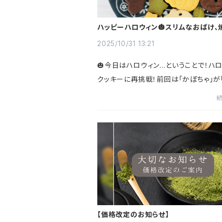
ハッピーハロウィン🎃スリムなおばけ、
がりました👻
2025/10/31 13:21
🎃今日はハロウィン…ということで！ハ
クッキーに再挑戦！前回は「かぼちゃ」が
ん」に変身するという、ふっくらハプニン
ましたが…スタッフが再びお子さんと一
レンジ！🍪💪生地の厚...
【価格改定のお知らせ】