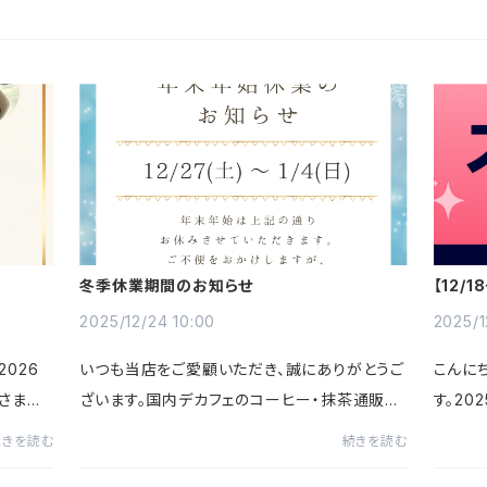
冬季休業期間のお知らせ
【12/
15%O
2025/12/24 10:00
2025/1
026
いつも当店をご愛顧いただき、誠にありがとうご
こんにち
なさまの
ざいます。国内デカフェのコーヒー・抹茶通販～
す。202
うに🌟
Green Decaf～です。誠に勝手ながら、当店で
59まで
続きを読む
続きを読む
してチャ
は下記の期間を冬季休業とさせていただきま
キャン