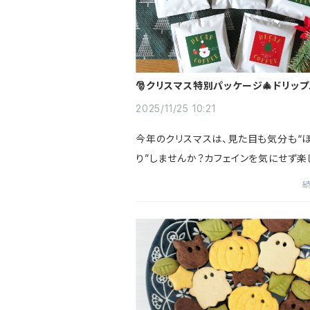
🎅クリスマス特別パッケージ🎄ドリッ
登場
2025/11/25 10:21
今年のクリスマスは、見た目も気分も“
り”しませんか？カフェインを気にせず楽
特別パッケージのデカフェドリップバッ
けします🎁あわただしい毎日も、ホリデ
とときは、やさしい香りに...