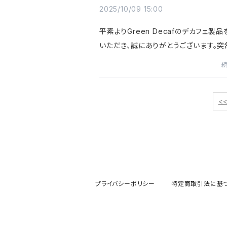
2025/10/09 15:00
平素よりGreen Decafのデカフェ製
いただき、誠にありがとうございます。突
案内となりますことを、心よりお詫び申
す。 昨今、原材料・包材・エネルギー
どのコスト上昇が続いて...
<
プライバシーポリシー
特定商取引法に基