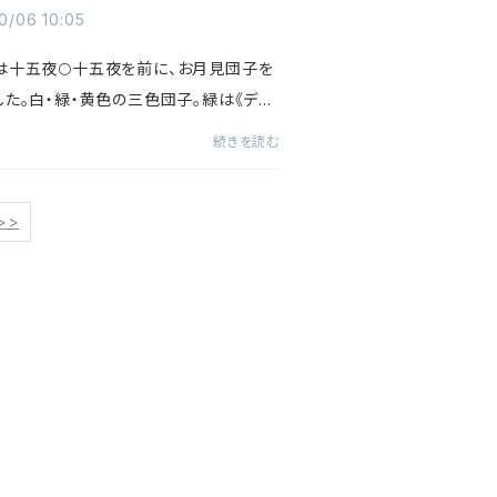
0/06 10:05
日は十五夜🌕十五夜を前に、お月見団子を
した。白・緑・黄色の三色団子。緑は《デカ
茶パウダー》、黄色は《かぼちゃパウダー》
続きを読む
ています🎃🌿デカフェ抹茶なら、夜でも安
しめるのが...
>>