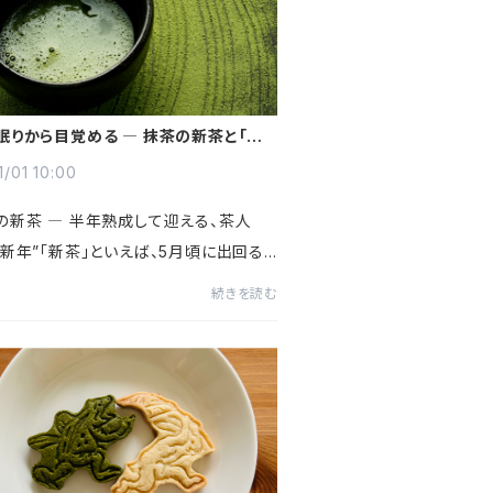
眠りから目覚める ― 抹茶の新茶と「口
季節🍃
1/01 10:00
茶の新茶 ― 半年熟成して迎える、茶人
の新年”「新茶」といえば、5月頃に出回る、
ての緑茶を思い浮かべる方が多いかもし
続きを読む
ん。けれども、抹茶の世界では少し違いま
の「新茶」が味わえ...