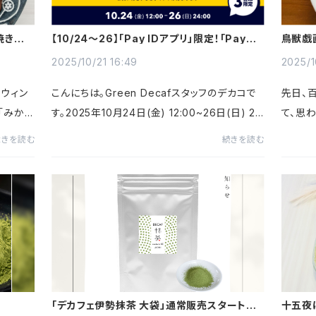
焼き上
【10/24〜26】「Pay IDアプリ」限定！「Pay ID
鳥獣戯
ポイント」10％大還元祭
2025/10/21 16:49
2025/1
ロウィン
こんにちは。Green Decafスタッフのデカコで
先日、
「みか
す。2025年10月24日(金) 12:00~26日(日) 2
て、思
グがあり
4:00に、BASE「Pay ID ポイント大還元祭」が開
を使っ
続きを読む
続きを読む
緒にチャ
催されます！▼キャンペーン概要対象「Pay IDア
ェ抹茶
プリ」から「Pay ID」でログイン...
に入れす
「デカフェ伊勢抹茶 大袋」通常販売スタートの
十五夜
お知らせ