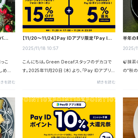
プバッグ
【11/20～11/24】Pay IDアプリ限定「Pay ID
半年の
BLACK FRIDAY 2025」
切り」の
2025/11/18 10:57
2025/1
ほっこ
こんにちは。Green Decafスタッフのデカコで
🍃抹
しめる、
す。2025年11月20日（木）より、「Pay IDアプリ」
の“秋
クをお届
限定の「Pay ID BLACK FRIDAY 2025」が開催
摘みた
続きを読む
続きを読む
ーのひ
されます！ ▼特典内容何ショップでもクーポン
れませ
が使えて、さらに特定の決済...
す。抹茶