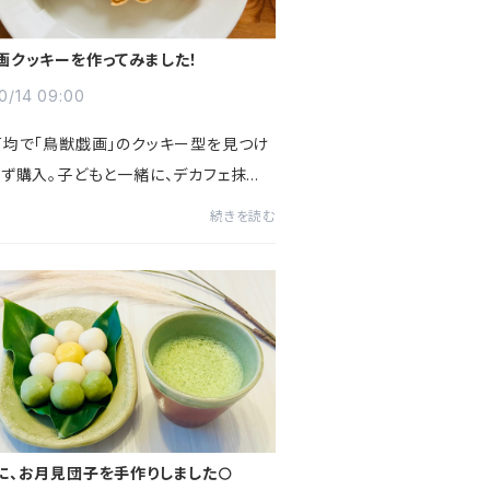
画クッキーを作ってみました！
0/14 09:00
百均で「鳥獣戯画」のクッキー型を見つけ
わず購入。子どもと一緒に、デカフェ抹茶
たクッキー作りを楽しみました🍪 「デカフ
続きを読む
は色が出にくいかも？」と思い、つい多め
ぎたと...
に、お月見団子を手作りしました🌕