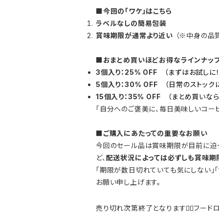
■今回の「ワケ」はこちら
ラベルなしの簡易包装
賞味期限が通常より近い
（※中身の品
■おまとめ買いほどお得なラインナッ
3個入り：25% OFF
（まずはお試しに！
5個入り：30% OFF
（日常のストックに
15個入り：35% OFF
（まとめ買いなら
「自分へのご褒美に、毎日美味しいコー
■ご購入にあたっての重要なお願い
今回のセール品は賞味期限が目前に迫っ
ど、
配送状況によっては必ずしも賞味期
「期限が数日切れていても気にしない」
お願い申し上げます。
売り切れ次第終了となります
フード
🙇‍♀️