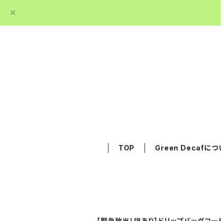
TOP
Green Decafに
【緊急放出！訳あり】ドリップバッグコ