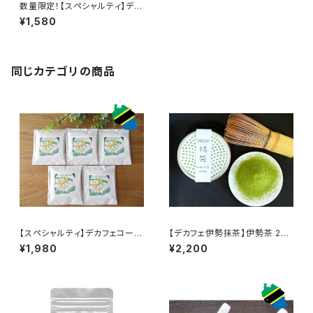
数量限定！【スペシャルティ】デカ
フェコーヒー焙煎豆50g（タンザ
¥1,580
ニア・アカシアヒルズ)超臨界CO
2法（国内処理）カフェインレス
同じカテゴリの商品
【スペシャルティ】デカフェコーヒ
【デカフェ伊勢抹茶】伊勢茶 20g
ードリップバッグ×5個セット（タ
缶： 超臨界CO2法（国内処理）
¥1,980
¥2,200
ンザニア・アカシアヒルズ)超臨
カフェインレス
界CO2法（国内処理）カフェイン
レス