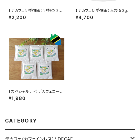
【デカフェ伊勢抹茶】伊勢茶 20g
【デカフェ伊勢抹茶】大袋 50g：
缶： 超臨界CO2法（国内処理）
超臨界CO2法（国内処理）カフェ
¥2,200
¥4,700
カフェインレス
インレス
【スペシャルティ】デカフェコーヒ
ードリップバッグ×5個セット（タ
¥1,980
ンザニア・アカシアヒルズ)超臨
界CO2法（国内処理）カフェイン
レス
CATEGORY
デカフェ（カフェインレス）/ DECAF