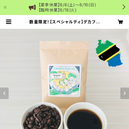
【夏季休業】8/8(土)～8/16(日)
【臨時休業】8/18(火)
数量限定！【スペシャルティ】デカフェ
コーヒー焙煎豆50g（タンザニア・ア
カシアヒルズ)超臨界CO2法（国内処
理）カフェインレス | Green Decaf
国内デカフェのコーヒー・抹茶通販