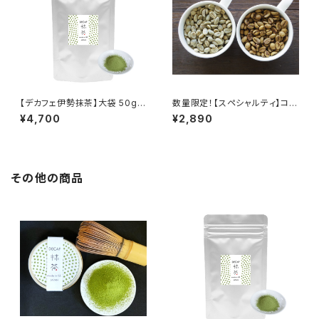
【デカフェ伊勢抹茶】大袋 50g：
数量限定！【スペシャルティ】コー
超臨界CO2法（国内処理）カフェ
ヒー生豆＊デカフェ前後飲み比
¥4,700
¥2,890
インレス
べセット各100g（タンザニア・ア
カシアヒルズ）超臨界CO2法（国
内処理）カフェインレス
その他の商品