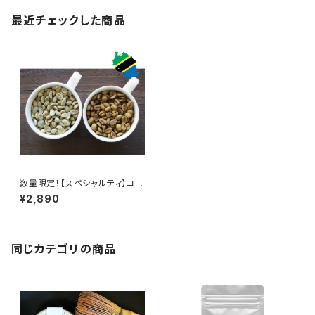
最近チェックした商品
数量限定！【スペシャルティ】コー
ヒー生豆＊デカフェ前後飲み比
¥2,890
べセット各100g（タンザニア・ア
カシアヒルズ）超臨界CO2法（国
内処理）カフェインレス
同じカテゴリの商品