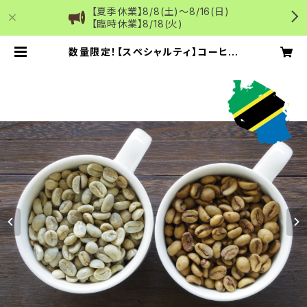
【夏季休業】8/8(土)～8/16(日)
【臨時休業】8/18(火)
数量限定！【スペシャルティ】コーヒー
生豆＊デカフェ前後飲み比べセット各
100g（タンザニア・アカシアヒルズ）
超臨界CO2法（国内処理）カフェイン
レス | Green Decaf 国内デカフェ
のコーヒー・抹茶通販