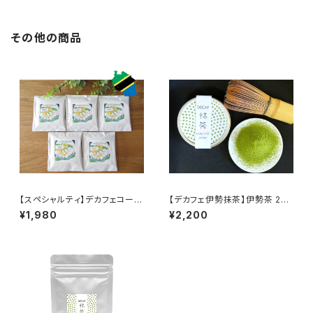
レス
その他の商品
【スペシャルティ】デカフェコーヒ
【デカフェ伊勢抹茶】伊勢茶 20g
ードリップバッグ×5個セット（タ
缶： 超臨界CO2法（国内処理）
¥1,980
¥2,200
ンザニア・アカシアヒルズ)超臨
カフェインレス
界CO2法（国内処理）カフェイン
レス