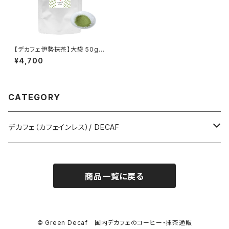
【デカフェ伊勢抹茶】大袋 50g：
超臨界CO2法（国内処理）カフェ
¥4,700
インレス
CATEGORY
デカフェ（カフェインレス）/ DECAF
コーヒー生豆 / COFFEE GREEN BEANS
商品一覧に戻る
抹茶 / MATCHA
コーヒー焙煎豆 / ROASTED COFFEE BEANS
© Green Decaf 国内デカフェのコーヒー・抹茶通販