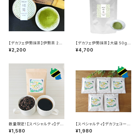
【デカフェ伊勢抹茶】伊勢茶 20g
【デカフェ伊勢抹茶】大袋 50g：
缶： 超臨界CO2法（国内処理）
超臨界CO2法（国内処理）カフェ
¥2,200
¥4,700
カフェインレス
インレス
数量限定！【スペシャルティ】デカ
【スペシャルティ】デカフェコーヒ
フェコーヒー焙煎豆50g（タンザ
ードリップバッグ×5個セット（タ
¥1,580
¥1,980
ニア・アカシアヒルズ)超臨界CO
ンザニア・アカシアヒルズ)超臨
2法（国内処理）カフェインレス
界CO2法（国内処理）カフェイン